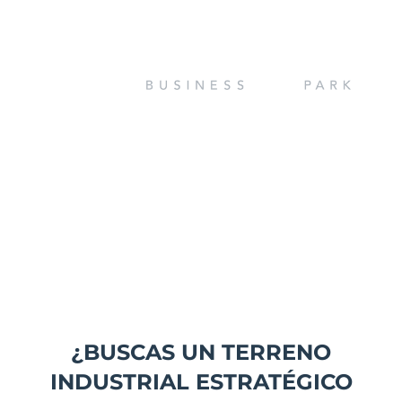
Venta de Terrenos Industriales
Premium en el Corredor
Guadalajara–Chapala:
Invierte en el Parque con Mejor
Ubicación y Mayor Plusvalía de
Jalisco
¿BUSCAS UN TERRENO
INDUSTRIAL ESTRATÉGICO